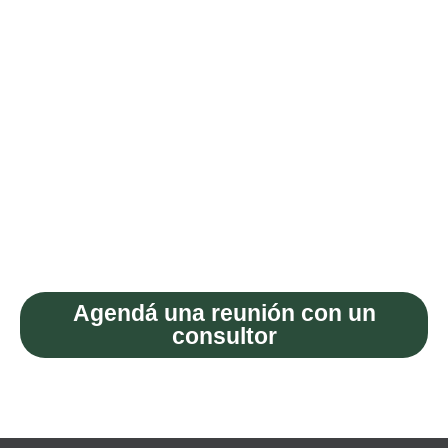
No solo somos consultores, somos colaboradores
comprometidos en el éxito de tu organización.
Te invitamos a unirte a
nosotros en este viaje hacia
el desarrollo y el
crecimiento sostenible
Agendá una reunión con un
consultor