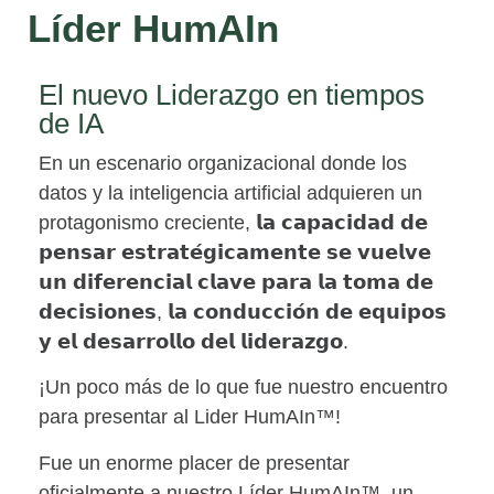
Líder HumAIn
El nuevo Liderazgo en tiempos
de IA
En un escenario organizacional donde los
datos y la inteligencia artificial adquieren un
protagonismo creciente, 𝗹𝗮 𝗰𝗮𝗽𝗮𝗰𝗶𝗱𝗮𝗱 𝗱𝗲
𝗽𝗲𝗻𝘀𝗮𝗿 𝗲𝘀𝘁𝗿𝗮𝘁𝗲́𝗴𝗶𝗰𝗮𝗺𝗲𝗻𝘁𝗲 𝘀𝗲 𝘃𝘂𝗲𝗹𝘃𝗲
𝘂𝗻 𝗱𝗶𝗳𝗲𝗿𝗲𝗻𝗰𝗶𝗮𝗹 𝗰𝗹𝗮𝘃𝗲 𝗽𝗮𝗿𝗮 𝗹𝗮 𝘁𝗼𝗺𝗮 𝗱𝗲
𝗱𝗲𝗰𝗶𝘀𝗶𝗼𝗻𝗲𝘀, 𝗹𝗮 𝗰𝗼𝗻𝗱𝘂𝗰𝗰𝗶𝗼́𝗻 𝗱𝗲 𝗲𝗾𝘂𝗶𝗽𝗼𝘀
𝘆 𝗲𝗹 𝗱𝗲𝘀𝗮𝗿𝗿𝗼𝗹𝗹𝗼 𝗱𝗲𝗹 𝗹𝗶𝗱𝗲𝗿𝗮𝘇𝗴𝗼.
¡Un poco más de lo que fue nuestro encuentro
para presentar al Lider HumAIn
™
!
Fue un enorme placer de presentar
oficialmente a nuestro
Líder HumAIn™
, un